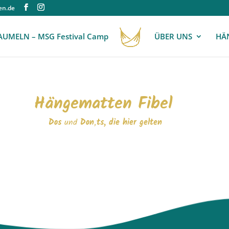
en.de
AUMELN – MSG Festival Camp
ÜBER UNS
HÄ
Hängematten Fibel
Dos
und
Don
‚
ts, die hier gelten