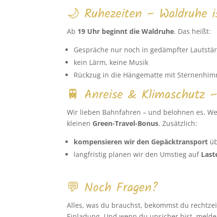
🌙 Ruhezeiten – Waldruhe i
Ab
19 Uhr beginnt die Waldruhe
. Das heißt:
Gespräche nur noch in gedämpfter Lautstä
kein Lärm, keine Musik
Rückzug in die Hängematte mit Sternenhim
🚆 Anreise & Klimaschutz –
Wir lieben Bahnfahren – und belohnen es. We
kleinen
Green-Travel-Bonus
. Zusätzlich:
kompensieren wir den Gepäcktransport
üb
langfristig planen wir den Umstieg auf
Last
💬 Noch Fragen?
Alles, was du brauchst, bekommst du rechtzeit
Einladung. Und wenn du unsicher bist, melde