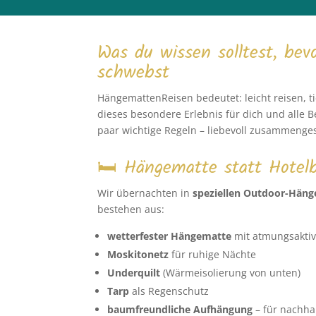
Was du wissen solltest, be
schwebst
HängemattenReisen bedeutet: leicht reisen, t
dieses besondere Erlebnis für dich und alle Be
paar wichtige Regeln – liebevoll zusammenges
🛏 Hängematte statt Hotel
Wir übernachten in
speziellen Outdoor-Hän
bestehen aus:
wetterfester Hängematte
mit atmungsakti
Moskitonetz
für ruhige Nächte
Underquilt
(Wärmeisolierung von unten)
Tarp
als Regenschutz
baumfreundliche Aufhängung
– für nachha