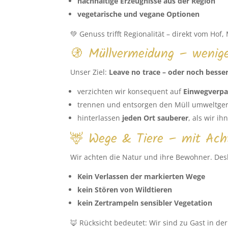
nachhaltige Erzeugnisse aus der Region
vegetarische und vegane Optionen
💚 Genuss trifft Regionalität – direkt vom Hof
🚯 Müllvermeidung – wenige
Unser Ziel:
Leave no trace – oder noch besser
verzichten wir konsequent auf
Einwegverp
trennen und entsorgen den Müll umweltge
hinterlassen
jeden Ort sauberer
, als wir i
🦌 Wege & Tiere – mit Ach
Wir achten die Natur und ihre Bewohner. Desh
Kein Verlassen der markierten Wege
kein Stören von Wildtieren
kein Zertrampeln sensibler Vegetation
🦊 Rücksicht bedeutet: Wir sind zu Gast in der 